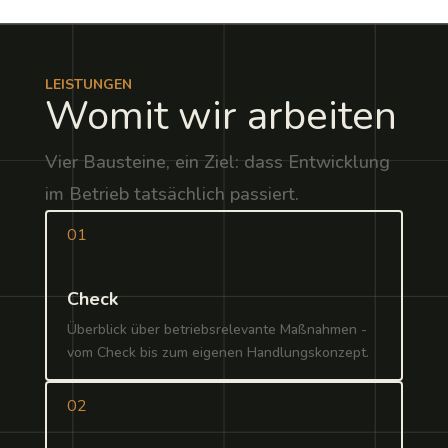
LEISTUNGEN
Womit wir arbeiten
Vier Bausteine, ein Ziel: dass Entwicklung
im Betrieb tatsächlich passiert.
01
Check
Überblick über betriebsrelevante Maßnahmen -
vom Check bis zum eigenen Handlungskonzept.
02